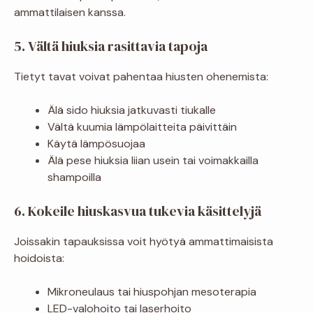
ammattilaisen kanssa.
5. Vältä hiuksia rasittavia tapoja
Tietyt tavat voivat pahentaa hiusten ohenemista:
Älä sido hiuksia jatkuvasti tiukalle
Vältä kuumia lämpölaitteita päivittäin
Käytä lämpösuojaa
Älä pese hiuksia liian usein tai voimakkailla
shampoilla
6. Kokeile hiuskasvua tukevia käsittelyjä
Joissakin tapauksissa voit hyötyä ammattimaisista
hoidoista:
Mikroneulaus tai hiuspohjan mesoterapia
LED-valohoito tai laserhoito