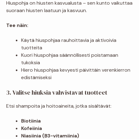
Hiuspohja on hiusten kasvualusta – sen kunto vaikuttaa
suoraan hiusten laatuun ja kasvuun.
Tee näin:
Käytä hiuspohjaa rauhoittavia ja aktivoivia
tuotteita
Kuori hiuspohjaa säännöllisesti poistamaan
tukoksia
Hiero hiuspohjaa kevyesti päivittäin verenkierron
edistämiseksi
3. Valitse hiuksia vahvistavat tuotteet
Etsi shampoita ja hoitoaineita, jotka sisältävät:
Biotiinia
Kofeiinia
Niasiinia (B3-vitamiinia)