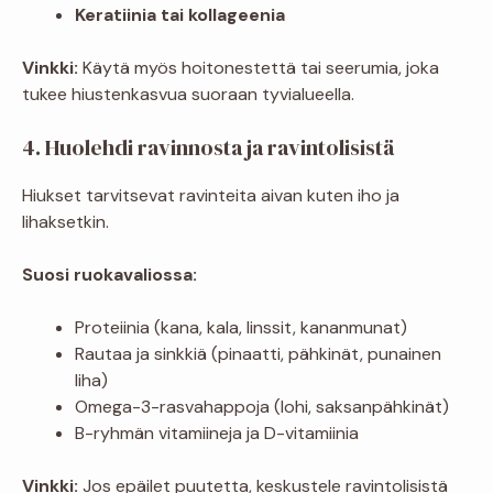
Keratiinia tai kollageenia
Vinkki:
Käytä myös hoitonestettä tai seerumia, joka
tukee hiustenkasvua suoraan tyvialueella.
4. Huolehdi ravinnosta ja ravintolisistä
Hiukset tarvitsevat ravinteita aivan kuten iho ja
lihaksetkin.
Suosi ruokavaliossa:
Proteiinia (kana, kala, linssit, kananmunat)
Rautaa ja sinkkiä (pinaatti, pähkinät, punainen
liha)
Omega-3-rasvahappoja (lohi, saksanpähkinät)
B-ryhmän vitamiineja ja D-vitamiinia
Vinkki:
Jos epäilet puutetta, keskustele ravintolisistä