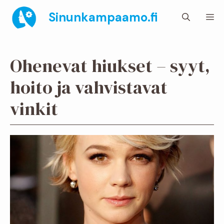
Siirry
Sinunkampaamo.fi
Va
sisältöön
Ohenevat hiukset – syyt,
hoito ja vahvistavat
vinkit