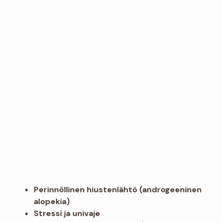
Perinnöllinen hiustenlähtö (androgeeninen
alopekia)
Stressi ja univaje