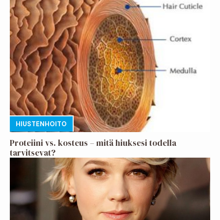
HIUSTENHOITO
Proteiini vs. kosteus – mitä hiuksesi todella
tarvitsevat?