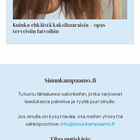
Kuinka ehkäistä kaksihaaraisia – opas
terveisiin latvoihin
Sinunkampaamo.fi
Tutustu lähialueesi salonkeihin, jotka tarjoavat
laadukasta palvelua ja tyyliä juuri sinulle.
Jos sinulla on kysyttävää, ota meihin yhteyttä
sähköpostitse:
info@sinunkampaamo.fi
Tilaa uutiskirje