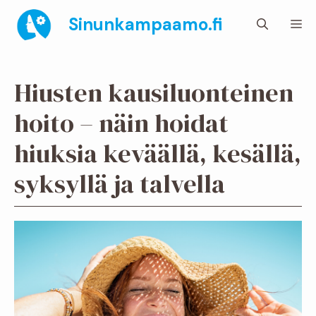
Siirry
Sinunkampaamo.fi
Va
sisältöön
Hiusten kausiluonteinen
hoito – näin hoidat
hiuksia keväällä, kesällä,
syksyllä ja talvella