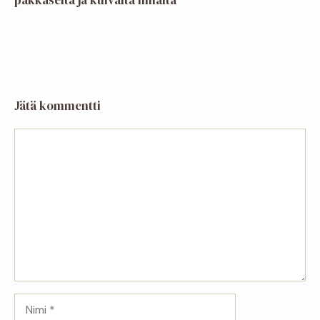
pakkaselta ja kuivalta ilmalta
Jätä kommentti
Kommentti
Nimi