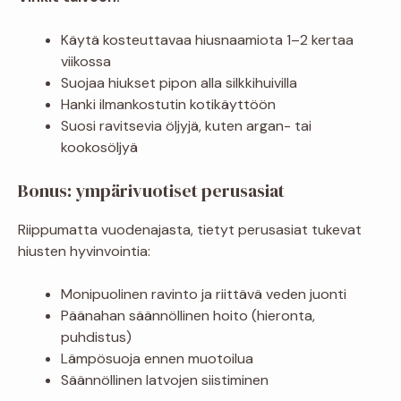
Käytä kosteuttavaa hiusnaamiota 1–2 kertaa
viikossa
Suojaa hiukset pipon alla silkkihuivilla
Hanki ilmankostutin kotikäyttöön
Suosi ravitsevia öljyjä, kuten argan- tai
kookosöljyä
Bonus: ympärivuotiset perusasiat
Riippumatta vuodenajasta, tietyt perusasiat tukevat
hiusten hyvinvointia:
Monipuolinen ravinto ja riittävä veden juonti
Päänahan säännöllinen hoito (hieronta,
puhdistus)
Lämpösuoja ennen muotoilua
Säännöllinen latvojen siistiminen