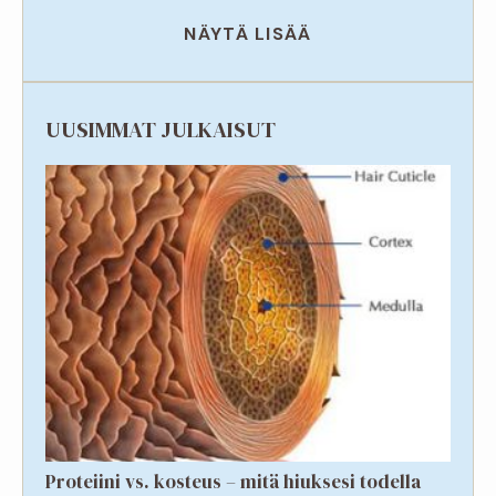
NÄYTÄ LISÄÄ
UUSIMMAT JULKAISUT
Proteiini vs. kosteus – mitä hiuksesi todella