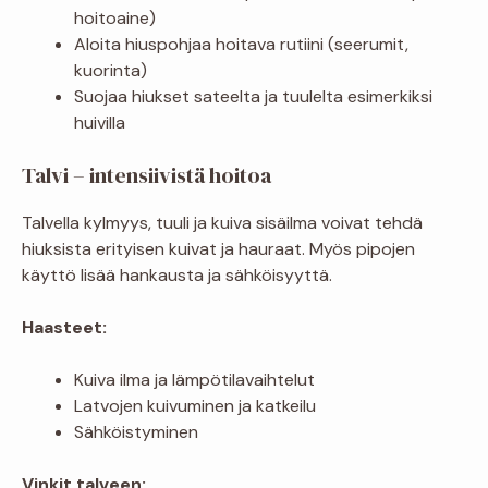
hoitoaine)
Aloita hiuspohjaa hoitava rutiini (seerumit,
kuorinta)
Suojaa hiukset sateelta ja tuulelta esimerkiksi
huivilla
Talvi – intensiivistä hoitoa
Talvella kylmyys, tuuli ja kuiva sisäilma voivat tehdä
hiuksista erityisen kuivat ja hauraat. Myös pipojen
käyttö lisää hankausta ja sähköisyyttä.
Haasteet:
Kuiva ilma ja lämpötilavaihtelut
Latvojen kuivuminen ja katkeilu
Sähköistyminen
Vinkit talveen: