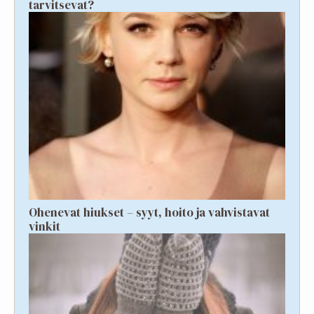
tarvitsevat?
Ohenevat hiukset – syyt, hoito ja vahvistavat
vinkit