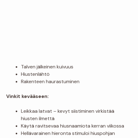
Talven jälkeinen kuivuus
Hiustenlähtö
Rakenteen haurastuminen
Vinkit kevääseen:
Leikkaa latvat – kevyt siistiminen virkistää
hiusten ilmettä
Käytä ravitsevaa hiusnaamiota kerran viikossa
Hellävarainen hieronta stimuloi hiuspohjan