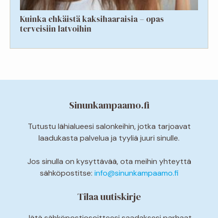
Kuinka ehkäistä kaksihaaraisia – opas
terveisiin latvoihin
Sinunkampaamo.fi
Tutustu lähialueesi salonkeihin, jotka tarjoavat
laadukasta palvelua ja tyyliä juuri sinulle.
Jos sinulla on kysyttävää, ota meihin yhteyttä
sähköpostitse:
info@sinunkampaamo.fi
Tilaa uutiskirje
Jätä sähköpostiosoitteesi saadaksesi parhaat