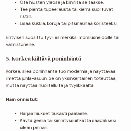
Ota hiusten yläosa ja kiinnitä se taakse.
Tee pientä tupeerausta tai kierrä suortuvat
ristiin.
Lisää kukkia, koruja tai pitsinauhaa koristeeksi.
Erityisen suosittu tyyli esimerkiksi morsiusneidoille tai
valmistuneille.
5. Korkea kiiltävä poninhäntä
Korkea, sileä poninhäntä tuo modernia ja näyttävää
ilmettä juhla-asuun. Se on yksinkertainen toteuttaa,
mutta näyttää huolitellulta ja tyylikkäältä.
Näin onnistut:
Harjaa hiukset tiukasti päälaelle.
Käytä geeliä tai kiinnityssuihketta saadaksesi
sileän pinnan.