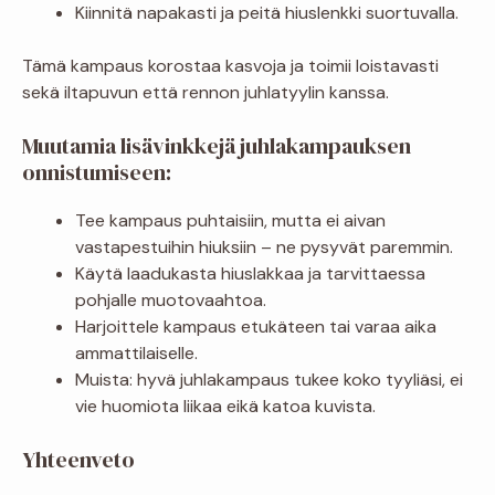
Kiinnitä napakasti ja peitä hiuslenkki suortuvalla.
Tämä kampaus korostaa kasvoja ja toimii loistavasti
sekä iltapuvun että rennon juhlatyylin kanssa.
Muutamia lisävinkkejä juhlakampauksen
onnistumiseen:
Tee kampaus puhtaisiin, mutta ei aivan
vastapestuihin hiuksiin – ne pysyvät paremmin.
Käytä laadukasta hiuslakkaa ja tarvittaessa
pohjalle muotovaahtoa.
Harjoittele kampaus etukäteen tai varaa aika
ammattilaiselle.
Muista: hyvä juhlakampaus tukee koko tyyliäsi, ei
vie huomiota liikaa eikä katoa kuvista.
Yhteenveto