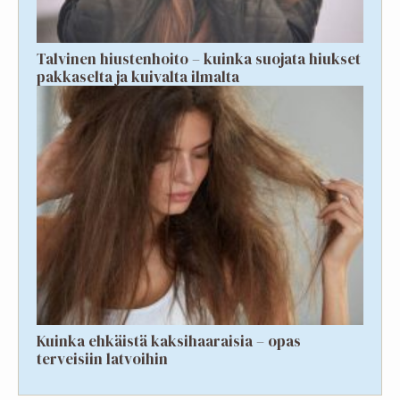
Talvinen hiustenhoito – kuinka suojata hiukset
pakkaselta ja kuivalta ilmalta
Kuinka ehkäistä kaksihaaraisia – opas
terveisiin latvoihin