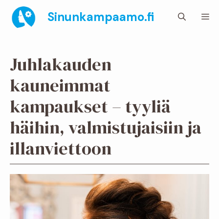
Siirry
Sinunkampaamo.fi
Va
sisältöön
Juhlakauden
kauneimmat
kampaukset – tyyliä
häihin, valmistujaisiin ja
illanviettoon