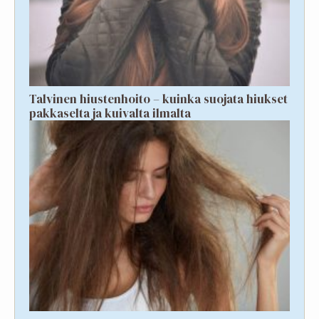
Talvinen hiustenhoito – kuinka suojata hiukset
pakkaselta ja kuivalta ilmalta