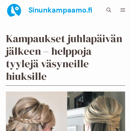
Siirry
Sinunkampaamo.fi
Va
sisältöön
Kampaukset juhlapäivän
jälkeen – helppoja
tyylejä väsyneille
hiuksille