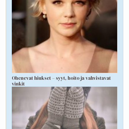
Ohenevat hiukset – syyt, hoito ja vahvistavat
vinkit