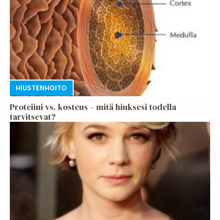
HIUSTENHOITO
Proteiini vs. kosteus – mitä hiuksesi todella
tarvitsevat?