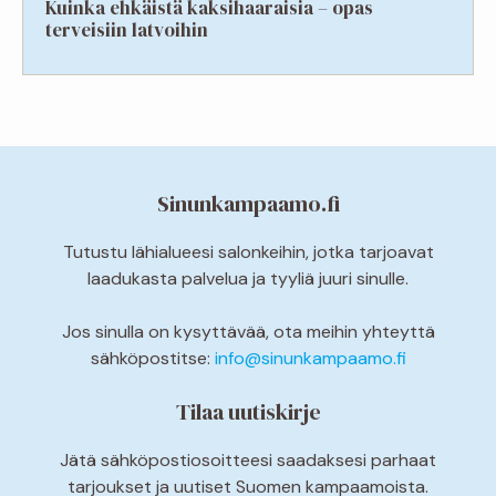
Kuinka ehkäistä kaksihaaraisia – opas
terveisiin latvoihin
Sinunkampaamo.fi
Tutustu lähialueesi salonkeihin, jotka tarjoavat
laadukasta palvelua ja tyyliä juuri sinulle.
Jos sinulla on kysyttävää, ota meihin yhteyttä
sähköpostitse:
info@sinunkampaamo.fi
Tilaa uutiskirje
Jätä sähköpostiosoitteesi saadaksesi parhaat
tarjoukset ja uutiset Suomen kampaamoista.