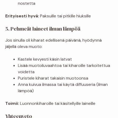
nostetta
Erityisesti hyvä:
Paksuille tai pitkille hiuksille
5. Pehmeät laineet ilman lämpöä
Jos sinulla oli kiharat edellisenä päivänä, hyödynnä
jäljellä oleva muoto:
Kastele kevyesti käsin latvat
Lisää muotoiluvaahtoa tai kiharoille tarkoitettua
voidetta
Puristele kiharat takaisin muotoonsa
Anna kuivua ilmassa tai käytä diffuuseria (ilman
lämpöä)
Toimii:
Luonnonkiharoille tai käsitellyille laineille
Yhteenveto