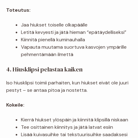
Toteutus:
Jaa hiukset toiselle olkapäälle
Letitä kevyesti ja jätä hieman “epätäydelliseksi”
Kiinnitä pienellä kuminauhalla
Vapauta muutama suortuva kasvojen ympärille
pehmentämään ilmettä
4. Hiusklipsi pelastaa kaiken
Iso hiusklipsi toimii parhaiten, kun hiukset eivät ole juuri
pestyt – se antaa pitoa ja nostetta.
Kokeile:
Kierrä hiukset ylöspäin ja kiinnitä klipsillä niskaan
Tee osittainen kiinnitys ja jätä latvat esiin
Lisää kuivasuihke tai tekstuurisuihke saadaksesi