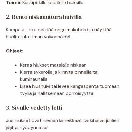
Toimii:
Keskipitkille ja pitkille hiuksille
2. Rento niskanuttura huivilla
Kampaus, joka peittää ongelmakohdat ja näyttää
huolitellulta ilman vaivannäköä.
Ohjeet:
Kerää hiukset matalalle niskaan
Kierrä sykerölle ja kiinnitä pinneillä tai
kuminauhalla
Lisää hiushuivi tai leveä kangaspanta tuomaan
tyyliä ja hallitsemaan pörröisyyttä
3. Sivulle vedetty letti
Jos hiukset ovat hieman laineikkaat tai kiharat juhlien
jäljiltä, hyödynnä se!