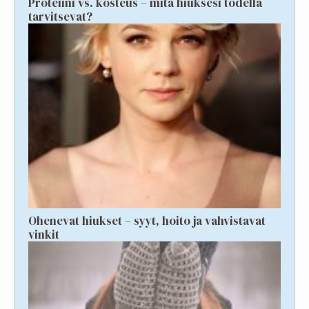
Proteiini vs. kosteus – mitä hiuksesi todella
tarvitsevat?
Ohenevat hiukset – syyt, hoito ja vahvistavat
vinkit