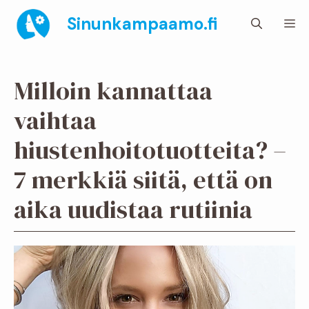
Siirry
Sinunkampaamo.fi
Va
sisältöön
Milloin kannattaa
vaihtaa
hiustenhoitotuotteita? –
7 merkkiä siitä, että on
aika uudistaa rutiinia