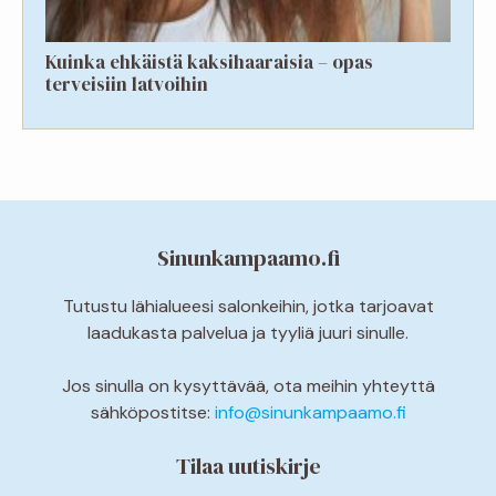
Kuinka ehkäistä kaksihaaraisia – opas
terveisiin latvoihin
Sinunkampaamo.fi
Tutustu lähialueesi salonkeihin, jotka tarjoavat
laadukasta palvelua ja tyyliä juuri sinulle.
Jos sinulla on kysyttävää, ota meihin yhteyttä
sähköpostitse:
info@sinunkampaamo.fi
Tilaa uutiskirje