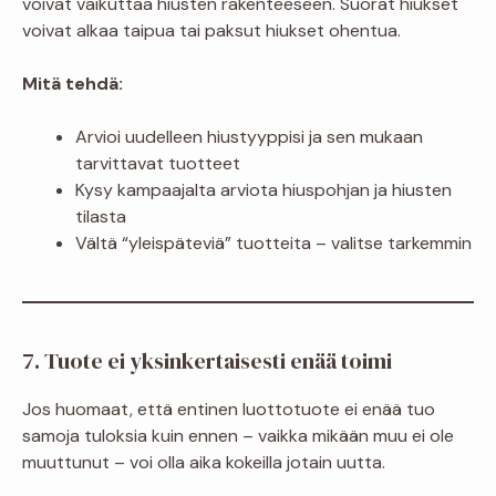
voivat vaikuttaa hiusten rakenteeseen. Suorat hiukset
voivat alkaa taipua tai paksut hiukset ohentua.
Mitä tehdä:
Arvioi uudelleen hiustyyppisi ja sen mukaan
tarvittavat tuotteet
Kysy kampaajalta arviota hiuspohjan ja hiusten
tilasta
Vältä “yleispäteviä” tuotteita – valitse tarkemmin
7. Tuote ei yksinkertaisesti enää toimi
Jos huomaat, että entinen luottotuote ei enää tuo
samoja tuloksia kuin ennen – vaikka mikään muu ei ole
muuttunut – voi olla aika kokeilla jotain uutta.