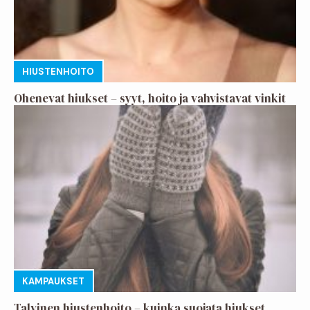
HIUSTENHOITO
Ohenevat hiukset – syyt, hoito ja vahvistavat vinkit
KAMPAUKSET
Talvinen hiustenhoito – kuinka suojata hiukset